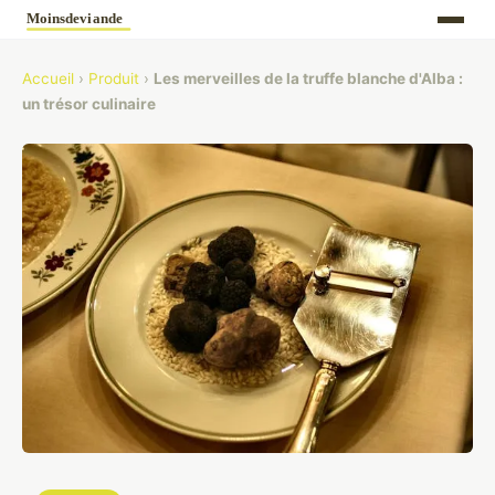
Accueil
›
Produit
›
Les merveilles de la truffe blanche d'Alba :
un trésor culinaire