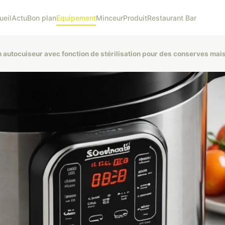
ueil
Actu
Bon plan
Equipement
Minceur
Produit
Restaurant Bar
n autocuiseur avec fonction de stérilisation pour des conserves mai