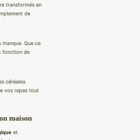
tre transformés en
simplement de
us manque. Que ce
c fonction de
es céréales
e vos repas tout
ion maison
gique
et