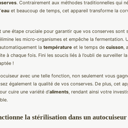
nserves
. Contrairement aux méthodes traditionnelles qui n
’
eau
et beaucoup de temps, cet appareil transforme la cor
est une étape cruciale pour garantir que vos conserves sont 
élimine les micro-organismes et empêche la fermentation. 
e automatiquement la
température
et le temps de
cuisson
, 
ite à chaque fois. Fini les soucis liés à l’oubli de surveiller 
aptée !
utocuiseur avec une telle fonction, non seulement vous gag
ez également la qualité de vos conserves. De plus, cet app
pour cuire une variété d’
aliments
, rendant ainsi votre inves
ble.
tionne la stérilisation dans un autocuiseur