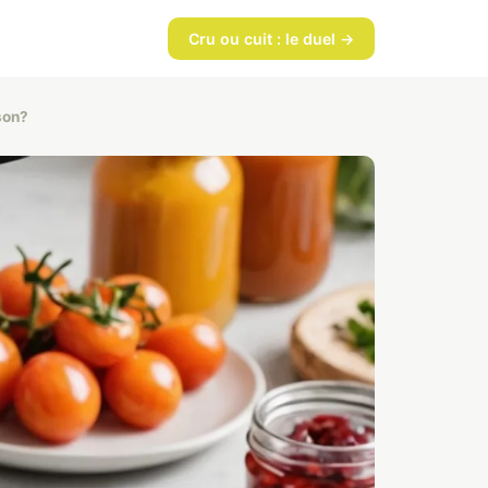
Cru ou cuit : le duel →
son?