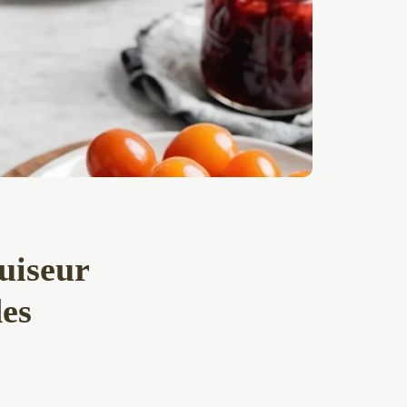
uiseur
des